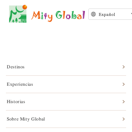
Destinos
Historias
Experiencias
Historias
Sobre Mity Global
Historias desde la Nara rural