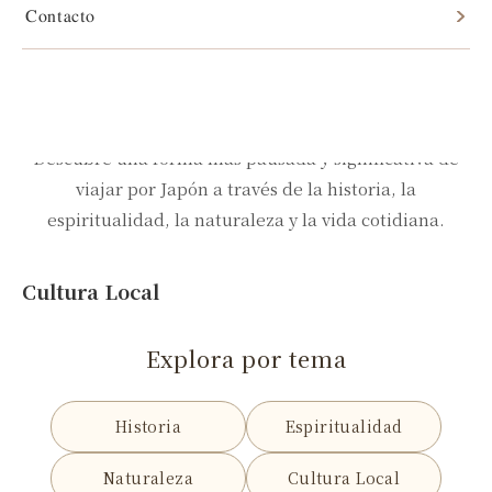
Contacto
Reflexiones, paisajes y miradas culturales desde
Asuka, Takatori, Yoshino y otros lugares tranquilos de
Japón.
Descubre una forma más pausada y significativa de
viajar por Japón a través de la historia, la
espiritualidad, la naturaleza y la vida cotidiana.
Cultura Local
Explora por tema
Historia
Espiritualidad
Naturaleza
Cultura Local