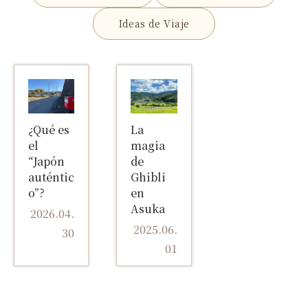
Ideas de Viaje
¿Qué es
La
el
magia
“Japón
de
auténtic
Ghibli
o”?
en
Asuka
2026.04.
2025.06.
30
01