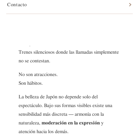
Cuando alguien visita Japón por primera vez, suele
Contacto
notar pequeños detalles antes que los grandes
monumentos.
Calles limpias.
Filas pacientes.
Trenes silenciosos donde las llamadas simplemente
no se contestan.
No son atracciones.
Son hábitos.
La belleza de Japón no depende solo del
espectáculo. Bajo sus formas visibles existe una
sensibilidad más discreta — armonía con la
naturaleza,
moderación en la expresión
y
atención hacia los demás.