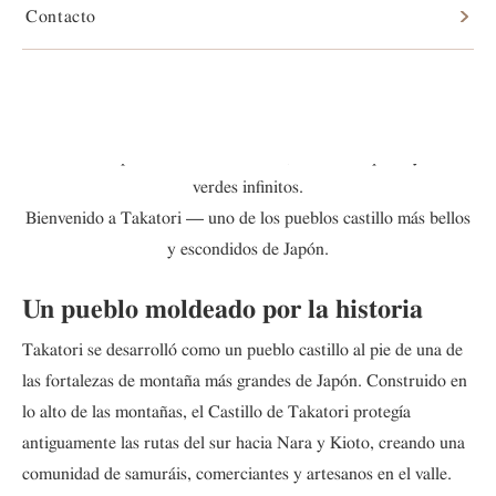
Contacto
Un pequeño pueblo donde la historia samurái aún susurra entre
las piedras.
Senderos empinados hacia el castillo, calles tranquilas y valles
verdes infinitos.
Bienvenido a Takatori — uno de los pueblos castillo más bellos
y escondidos de Japón.
Un pueblo moldeado por la historia
Takatori se desarrolló como un pueblo castillo al pie de una de
las fortalezas de montaña más grandes de Japón. Construido en
lo alto de las montañas, el Castillo de Takatori protegía
antiguamente las rutas del sur hacia Nara y Kioto, creando una
comunidad de samuráis, comerciantes y artesanos en el valle.