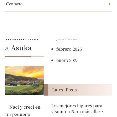
viajar por
Contacto
el mundo,
mayo 2026
nos
abril 2026
mudamos
junio 2025
a Asuka
febrero 2025
enero 2025
Latest Posts
Los mejores lugares para
Nací y crecí en
visitar en Nara más allá
un pequeño