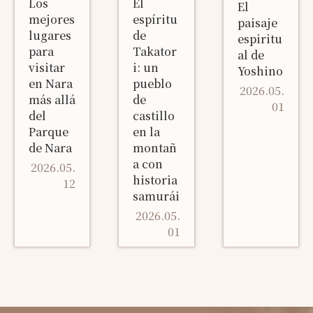
Los
El
El
mejores
espíritu
paisaje
lugares
de
espiritu
para
Takator
al de
visitar
i: un
Yoshino
en Nara
pueblo
2026.05.
más allá
de
01
del
castillo
Parque
en la
de Nara
montañ
a con
2026.05.
historia
12
samurái
2026.05.
01