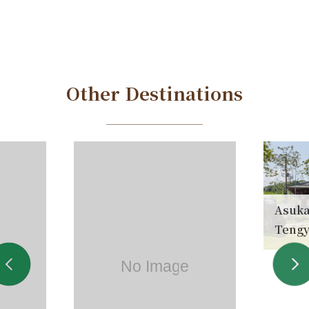
Other Destinations
Asuka
Tengy
(Almu